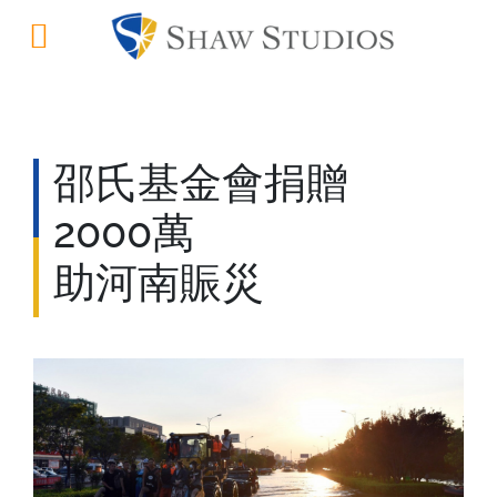
邵氏基金會捐贈
2000萬
助河南賑災