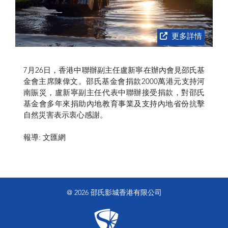
更多詳情
7月26日，香港中聯辦副主任盧新寧在辦內會見邵氏基
金會主席陳偉文。邵氏基金會捐款2000萬港元支持河
南賑災，盧新寧副主任代表中聯辦接受捐款，對邵氏
基金會多年來捐助內地教育事業及支持內地省份抗擊
自然災害表示衷心感謝。
報導: 文匯網
@ 2026 邵氏影城香港有限公司