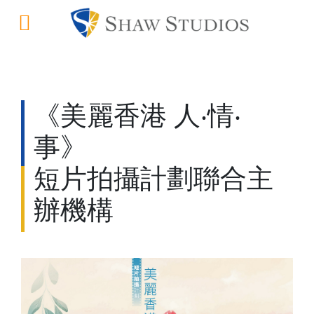
《美麗香港 人‧情‧
事》
短片拍攝計劃聯合主
辦機構