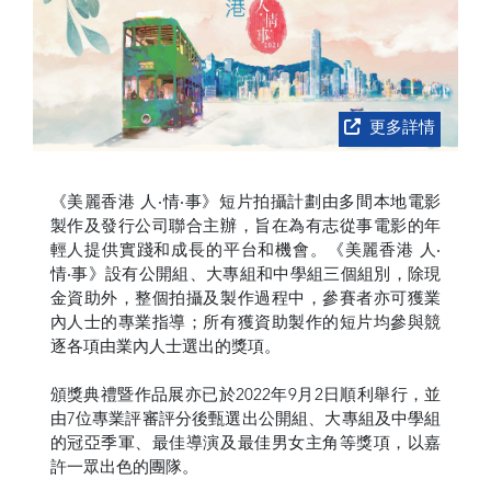
更多詳情
《美麗香港 人‧情‧事》短片拍攝計劃由多間本地電影
製作及發行公司聯合主辦，旨在為有志從事電影的年
輕人提供實踐和成長的平台和機會。《美麗香港 人‧
情‧事》設有公開組、大專組和中學組三個組別，除現
金資助外，整個拍攝及製作過程中，參賽者亦可獲業
內人士的專業指導；所有獲資助製作的短片均參與競
逐各項由業內人士選出的獎項。
頒獎典禮暨作品展亦已於2022年9月2日順利舉行，並
由7位專業評審評分後甄選出公開組、大專組及中學組
的冠亞季軍、最佳導演及最佳男女主角等獎項，以嘉
許一眾出色的團隊。