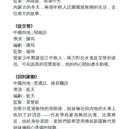
監製：馬靖超、張蒲中天
內蒙古的冬天，兩個年輕人試圖擺脫無聊的生活，去
往南方的故事。
《捉交替》
中國內地 | 閩南語
導演：陳筠
編劇：陳筠
監製：楊琦
蜑家少年鄭捷從江中救人，竭力對抗水鬼捉交替的迷
信。可在詭異的現實面前，他的內心開始產生動搖。
《回到家鄉》
中國內地 | 普通話、維吾爾語
導演：藍天
編劇：藍天
監製：霍楚薪
在喀什度過愉快的假期後，姐妹倆在回內地的火車上
收到了好消息——代表學校參加舞蹈比賽。比賽將
近，由於身份原因，老師們卻希望用傳統新疆舞代替
姐妹倆精心準備的韓舞。