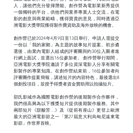
人，讓他們充分發揮潛能。創作營為電影業新秀提供
一個獨特的平台，供他們與業界專業人士交流，在電
影的創意與商業範疇，獲得寶貴的意見，同時透過亞
洲電影大獎學院獲得製作費資助及海外放映的機會。
創作營已於2024年4月9日至13日舉行。申請人需提交
一份以「我的家鄉」為主題的故事短片提案。初步遴
選後，由業內電影人組成的評審團與約30位入圍者進
行網上面試，並選出16位參加者。 創作營舉行期間，
亞洲電影大獎學院邀請了多位資深電影人分享有關電
影製作的專業知識。在創作營結束前，16位參加者向
評審團作提案簡報，講述短片的內容特色，最後選出8
個創投項目，並授予得獎者資金贊助用以拍攝短片。
邵氏影城作為國際電影創作營的後期製作合作夥伴，
我們很高興為以下獲獎短片提供後期製作服務。其中
兩部短片《甜酸苦…》及《從前有座山》更登上歐洲
最大的亞洲電影節之一「第27屆意大利烏甸尼遠東電
影節」作世界首映。