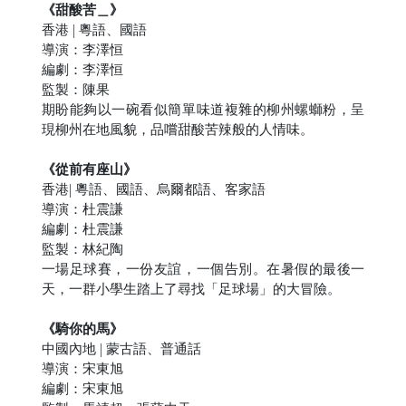
《甜酸苦＿》
香港 | 粵語、國語
導演：李澤恒
編劇：李澤恒
監製：陳果
期盼能夠以一碗看似簡單味道複雜的柳州螺螄粉，呈
現柳州在地風貌，品嚐甜酸苦辣般的人情味。
《從前有座山》
香港| 粵語、國語、烏爾都語、客家語
導演：杜震謙
編劇：杜震謙
監製：林紀陶
一場足球賽，一份友誼，一個告別。在暑假的最後一
天，一群小學生踏上了尋找「足球場」的大冒險。
《騎你的馬》
中國內地 | 蒙古語、普通話
導演：宋東旭
編劇：宋東旭