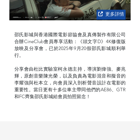
更多詳情
邵氏影城與香港國際電影節協會及真傳製作有限公司
合辦CineClub會員專享活動：《頭文字D》4K修復版
放映及分享會，已於2025年9月20假邵氏影城順利舉
行。
分享會由杜比實驗室柯永德主持，導演劉偉強、麥兆
輝，原創音樂陳光榮，以及負責為電影混音和擬音的
李耀強與杜本立，向會員深入剖析聲音設計在電影的
重要性。當日更有十多位車主帶同他們的AE86、GTR
和FC齊集邵氏影城給會員拍照留念！