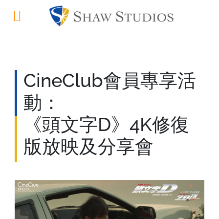
CineClub會員專享活
動：
《頭文字D》4K修復
版 放映及分享會